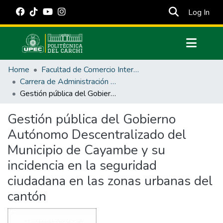
(cur
Log In
Communities & Collections
Home
Facultad de Comercio Internacional, Integración, Administración y Economía Empresarial
All of DSpace
Carrera de Administración Pública
Gestión pública del Gobierno Autónomo Descentralizado del Municipio de Cayambe y su incidencia en la seguridad ciudadana en las zonas urbanas del cantón
Statistics
Estadísticas Externas
Gestión pública del Gobierno
Autónomo Descentralizado del
Manuales
Municipio de Cayambe y su
incidencia en la seguridad
ciudadana en las zonas urbanas del
cantón