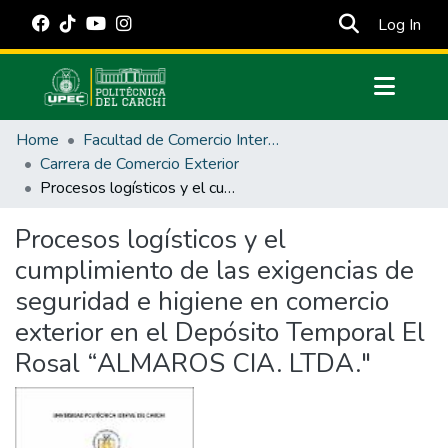
(cur
Log In
Communities & Collections
Home
Facultad de Comercio Internacional, Integración, Administración y Economía Empresarial
All of DSpace
Carrera de Comercio Exterior
Procesos logísticos y el cumplimiento de las exigencias de seguridad e higiene en comercio exterior en el Depósito Temporal El Rosal “ALMAROS CIA. LTDA."
Statistics
Estadísticas Externas
Procesos logísticos y el
cumplimiento de las exigencias de
Manuales
seguridad e higiene en comercio
exterior en el Depósito Temporal El
Rosal “ALMAROS CIA. LTDA."