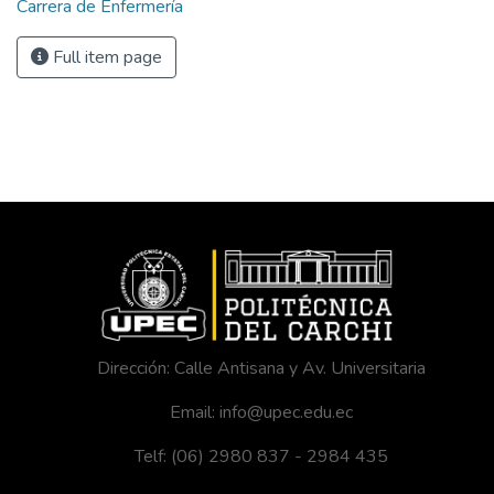
Carrera de Enfermería
Full item page
Dirección: Calle Antisana y Av. Universitaria
Email: info@upec.edu.ec
Telf: (06) 2980 837 - 2984 435