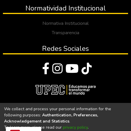
Normatividad Institucional
Normativa Institucional
Transparencia
Redes Sociales
© Todos los derechos reservados 2023
We collect and process your personal information for the
following purposes:
Authentication, Preferences,
Universidad Politécnica Estatal del Carchi
Acknowledgement and Statistics
.
To learn more, please read our
privacy policy
.