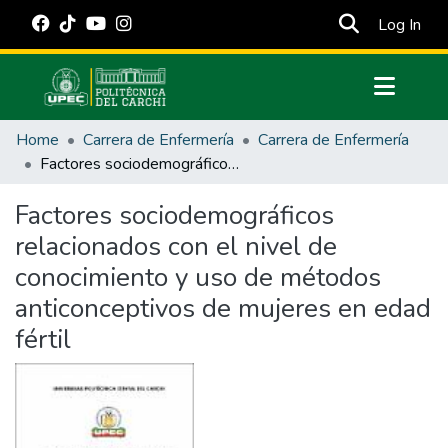
(cur
Log In
Communities & Collections
Home
Carrera de Enfermería
Carrera de Enfermería
All of DSpace
Factores sociodemográficos relacionados con el nivel de conocimiento y uso de métodos anticonceptivos de mujeres en edad fértil
Statistics
Factores sociodemográficos
Estadísticas Externas
relacionados con el nivel de
Manuales
conocimiento y uso de métodos
anticonceptivos de mujeres en edad
fértil