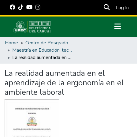
(cur
Log In
Communities & Collections
Home
Centro de Posgrado
All of DSpace
Maestría en Educación, tecnología e innovación.
La realidad aumentada en el aprendizaje de la ergonomía en el ambiente laboral
Statistics
Estadísticas Externas
La realidad aumentada en el
aprendizaje de la ergonomía en el
Manuales
ambiente laboral