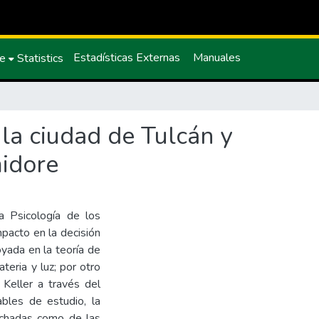
Estadísticas Externas
Manuales
ce
Statistics
 la ciudad de Tulcán y
midore
la Psicología de los
mpacto en la decisión
oyada en la teoría de
eria y luz; por otro
 Keller a través del
ables de estudio, la
fachadas como de las