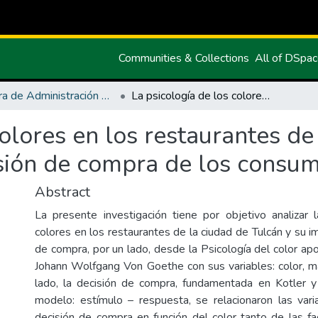
Communities & Collections
All of DSpa
Carrera de Administración de Empresas y Marketing
La psicología de los colores en los restaurantes de la ciudad de Tulcán y su impacto en la decisión de compra de los consumidore
colores en los restaurantes de
isión de compra de los consu
Abstract
La presente investigación tiene por objetivo analizar 
colores en los restaurantes de la ciudad de Tulcán y su i
de compra, por un lado, desde la Psicología del color ap
Johann Wolfgang Von Goethe con sus variables: color, mat
lado, la decisión de compra, fundamentada en Kotler y
modelo: estímulo – respuesta, se relacionaron las vari
decisión de compra en función del color tanto de las 