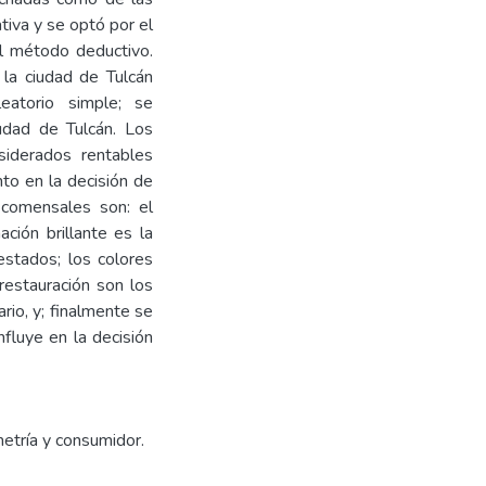
tiva y se optó por el
del método deductivo.
la ciudad de Tulcán
leatorio simple; se
udad de Tulcán. Los
siderados rentables
nto en la decisión de
 comensales son: el
ación brillante es la
estados; los colores
restauración son los
io, y; finalmente se
nfluye en la decisión
metría y consumidor.