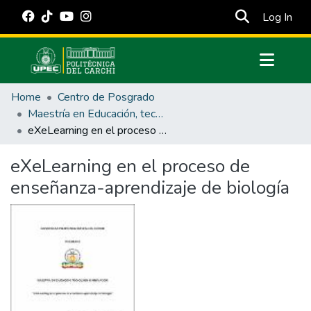
(cur
Log In
Communities & Collections
Home
Centro de Posgrado
All of DSpace
Maestría en Educación, tecnología e innovación.
eXeLearning en el proceso de enseñanza-aprendizaje de biología
Statistics
Estadísticas Externas
eXeLearning en el proceso de
enseñanza-aprendizaje de biología
Manuales