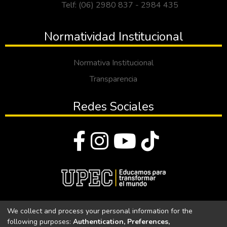
Telf: (06) 2980 837 - 2984 435
Normatividad Institucional
Normativa Institucional
Transparencia
Redes Sociales
© Todos los derechos reservados 2023
We collect and process your personal information for the
following purposes:
Authentication, Preferences,
Universidad Politécnica Estatal del Carchi