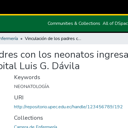
Communities & Collections
All of DSpa
nfermería
Vinculación de los padres con los neonatos ingresados en el servicio de neonatología del hospital Luis G. Dávila
dres con los neonatos ingresa
ital Luis G. Dávila
Keywords
NEONATOLOGÍA
URI
http://repositorio.upec.edu.ec/handle/123456789/192
Collections
Carrera de Enfermería