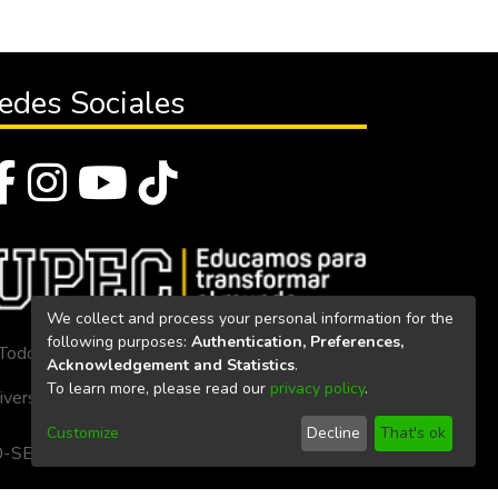
edes Sociales
We collect and process your personal information for the
following purposes:
Authentication, Preferences,
Todos los derechos reservados 2023
Acknowledgement and Statistics
.
To learn more, please read our
privacy policy
.
iversidad Politécnica Estatal del Carchi
Customize
Decline
That's ok
. 160-SE-33-CACES-2020