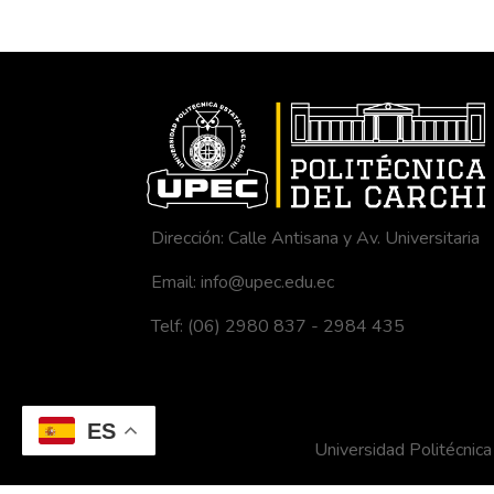
Dirección: Calle Antisana y Av. Universitaria
Email: info@upec.edu.ec
Telf: (06) 2980 837 - 2984 435
ES
Universidad Politécni