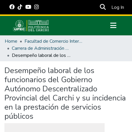
(cur
Log In
Communities & Collections
Home
Facultad de Comercio Internacional, Integración, Administración y Economía Empresarial
All of DSpace
Carrera de Administración Pública
Desempeño laboral de los funcionarios del Gobierno Autónomo Descentralizado Provincial del Carchi y su incidencia en la prestación de servicios públicos
Statistics
Estadísticas Externas
Desempeño laboral de los
funcionarios del Gobierno
Manuales
Autónomo Descentralizado
Provincial del Carchi y su incidencia
en la prestación de servicios
públicos