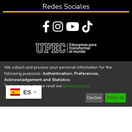
Redes Sociales
© Todos los derechos reservados 2023
We collect and process your personal information for the
following purposes:
Authentication, Preferences,
Universidad Politécnica Estatal del Carchi
Acknowledgement and Statistics
.
To learn more, please read our
privacy policy
.
Universidad Politécnica Estatal del Carchi | Acreditada por el
ES
CACES Resolución N°. 160-SE-33-CACES-2020
Customize
Decline
That's ok