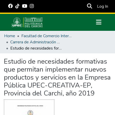
(cur
Log In
Communities & Collections
Home
Facultad de Comercio Internacional, Integración, Administración y Economía Empresarial
All of DSpace
Carrera de Administración de Empresas y Marketing
Estudio de necesidades formativas que permitan implementar nuevos productos y servicios en la Empresa Pública UPEC-CREATIVA-EP, Provincia del Carchi, año 2019
Statistics
Estadísticas Externas
Estudio de necesidades formativas
que permitan implementar nuevos
Manuales
productos y servicios en la Empresa
Pública UPEC-CREATIVA-EP,
Provincia del Carchi, año 2019