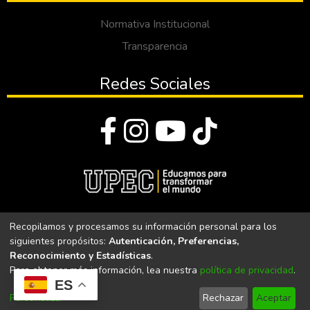
Normativa Institucional
Transparencia
Redes Sociales
© Todos los derechos reservados 2023
Recopilamos y procesamos su información personal para los
siguientes propósitos:
Autenticación, Preferencias,
Universidad Politécnica Estatal del Carchi
Reconocimiento y Estadísticas
.
Para obtener más información, lea nuestra
política de privacidad
.
Universidad Politécnica Estatal del Carchi | Acreditada por el
ES
CACES Resolución N°. 160-SE-33-CACES-2020
Personalizar
Rechazar
Aceptar