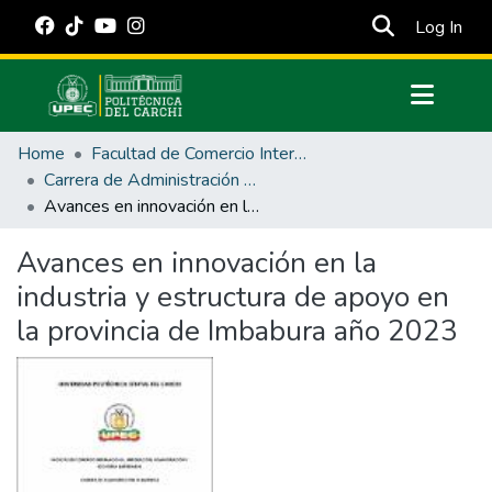
(cur
Log In
Communities & Collections
Home
Facultad de Comercio Internacional, Integración, Administración y Economía Empresarial
All of DSpace
Carrera de Administración de Empresas y Marketing
Avances en innovación en la industria y estructura de apoyo en la provincia de Imbabura año 2023
Statistics
Estadísticas Externas
Avances en innovación en la
industria y estructura de apoyo en
Manuales
la provincia de Imbabura año 2023