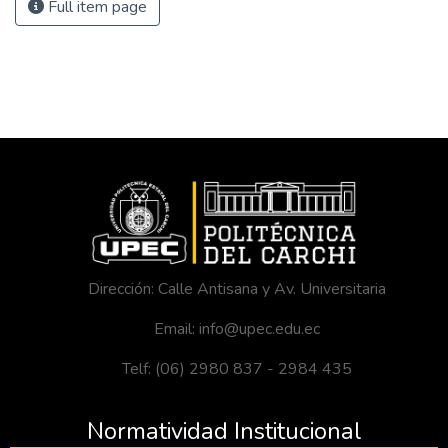
Full item page
Dirección: Calle Antisana y Av. Universitaria
Email: info@upec.edu.ec
Telf: (06) 2980 837 - 2984 435
Normatividad Institucional