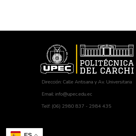
Dirección: Calle Antisana y Av. Universitaria
Email: info@upec.edu.ec
Telf: (06) 2980 837 - 2984 435
ES