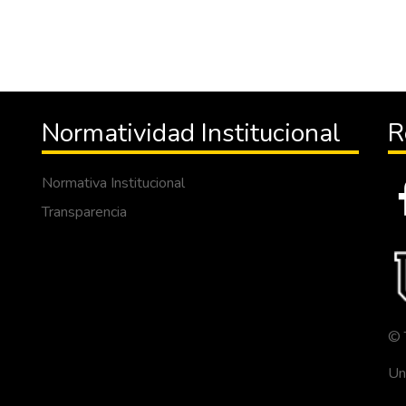
Normatividad Institucional
R
Normativa Institucional
Transparencia
© 
Un