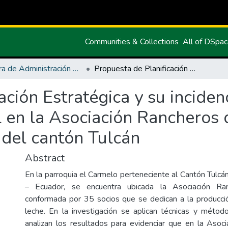
Communities & Collections
All of DSpa
Carrera de Administración de Empresas y Marketing
Propuesta de Planificación Estratégica y su incidencia en el ejercicio del liderazgo empresarial en la Asociación Rancheros del Norte de la parroquia el Carmelo del cantón Tulcán
ción Estratégica y su incidenc
 en la Asociación Rancheros 
 del cantón Tulcán
Abstract
En la parroquia el Carmelo perteneciente al Cantón Tulcán,
– Ecuador, se encuentra ubicada la Asociación Ra
conformada por 35 socios que se dedican a la producci
leche. En la investigación se aplican técnicas y método
analizan los resultados para evidenciar que en la Asoc