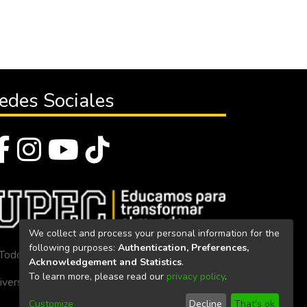
edes Sociales
We collect and process your personal information for the
following purposes:
Authentication, Preferences,
Todos los derechos reservados 2023
Acknowledgement and Statistics
.
To learn more, please read our
privacy policy
.
iversidad Politécnica Estatal del Carchi
Customize
Decline
That's ok