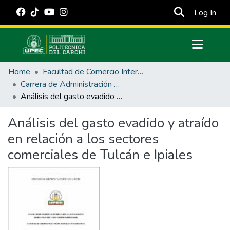
(cur
Log In
Communities & Collections
Home
Facultad de Comercio Internacional, Integración, Administración y Economía Empresarial
All of DSpace
Carrera de Administración de Empresas y Marketing
Análisis del gasto evadido y atraído en relación a los sectores comerciales de Tulcán e Ipiales
Statistics
Estadísticas Externas
Análisis del gasto evadido y atraído
en relación a los sectores
Manuales
comerciales de Tulcán e Ipiales