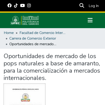
(cur
Log In
Communities & Collections
Home
Facultad de Comercio Internacional, Integración, Administración y Economía Empresarial
All of DSpace
Carrera de Comercio Exterior
Oportunidades de mercado de los pops naturales a base de amaranto, para la comercialización a mercados internacionales.
Statistics
Estadísticas Externas
Oportunidades de mercado de los
pops naturales a base de amaranto,
Manuales
para la comercialización a mercados
internacionales.