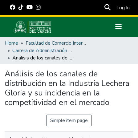
(cur
Log In
Communities & Collections
Home
Facultad de Comercio Internacional, Integración, Administración y Economía Empresarial
All of DSpace
Carrera de Administración de Empresas y Marketing
Análisis de los canales de distribución en la Industria Lechera Gloria y su incidencia en la competitividad en el mercado
Statistics
Estadísticas Externas
Análisis de los canales de
distribución en la Industria Lechera
Manuales
Gloria y su incidencia en la
competitividad en el mercado
Simple item page