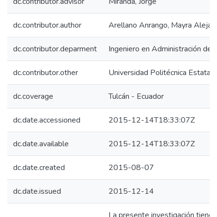
dc.contributor.advisor
Miranda, Jorge
dc.contributor.author
Arellano Anrango, Mayra Alejan
dc.contributor.deparment
Ingeniero en Administración de
dc.contributor.other
Universidad Politécnica Estatal 
dc.coverage
Tulcán - Ecuador
dc.date.accessioned
2015-12-14T18:33:07Z
dc.date.available
2015-12-14T18:33:07Z
dc.date.created
2015-08-07
dc.date.issued
2015-12-14
La presente investigación tiene