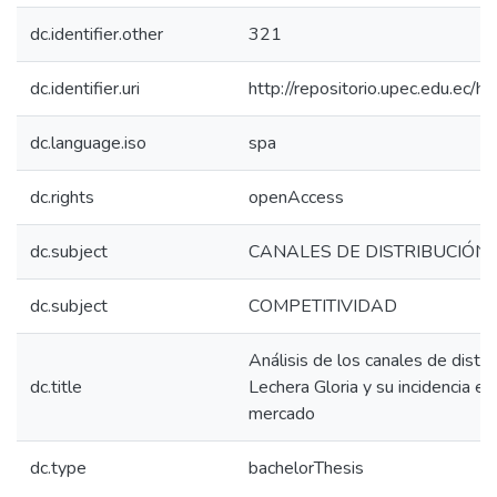
dc.identifier.other
321
dc.identifier.uri
http://repositorio.upec.edu.e
dc.language.iso
spa
dc.rights
openAccess
dc.subject
CANALES DE DISTRIBUCIÓN
dc.subject
COMPETITIVIDAD
Análisis de los canales de distrib
dc.title
Lechera Gloria y su incidencia en
mercado
dc.type
bachelorThesis