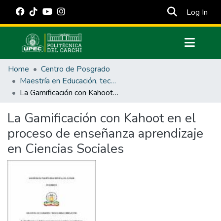
(cur
Log In
Communities & Collections
Home
Centro de Posgrado
All of DSpace
Maestría en Educación, tecnología e innovación.
La Gamificación con Kahoot en el proceso de enseñanza aprendizaje en Ciencias Sociales
Statistics
Estadísticas Externas
La Gamificación con Kahoot en el
proceso de enseñanza aprendizaje
Manuales
en Ciencias Sociales