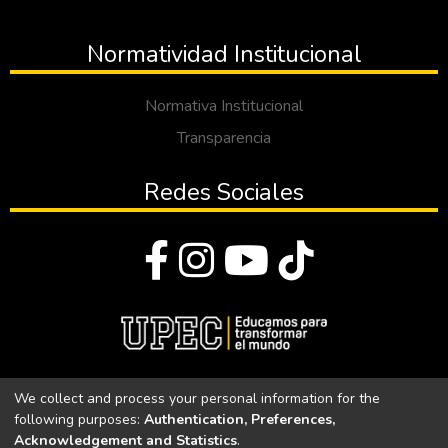
Normatividad Institucional
Normativa Institucional
Transparencia
Redes Sociales
© Todos los derechos reservados 2023
We collect and process your personal information for the
following purposes:
Authentication, Preferences,
Universidad Politécnica Estatal del Carchi
Acknowledgement and Statistics
.