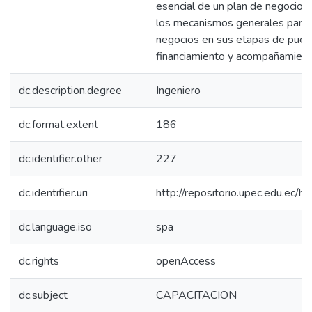
esencial de un plan de negocios 
los mecanismos generales para l
negocios en sus etapas de pues
financiamiento y acompañamient
dc.description.degree
Ingeniero
dc.format.extent
186
dc.identifier.other
227
dc.identifier.uri
http://repositorio.upec.edu.e
dc.language.iso
spa
dc.rights
openAccess
dc.subject
CAPACITACION