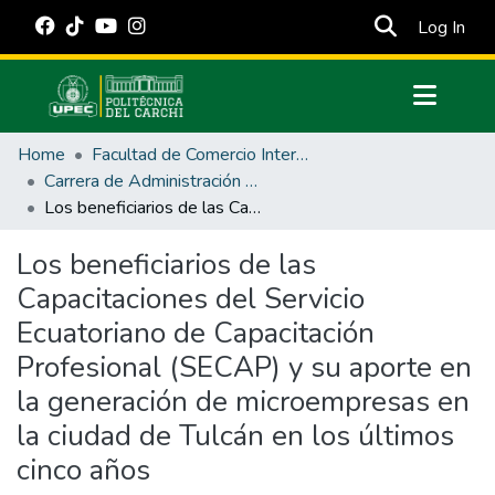
(cur
Log In
Communities & Collections
Home
Facultad de Comercio Internacional, Integración, Administración y Economía Empresarial
All of DSpace
Carrera de Administración de Empresas y Marketing
Los beneficiarios de las Capacitaciones del Servicio Ecuatoriano de Capacitación Profesional (SECAP) y su aporte en la generación de microempresas en la ciudad de Tulcán en los últimos cinco años
Statistics
Estadísticas Externas
Los beneficiarios de las
Capacitaciones del Servicio
Manuales
Ecuatoriano de Capacitación
Profesional (SECAP) y su aporte en
la generación de microempresas en
la ciudad de Tulcán en los últimos
cinco años