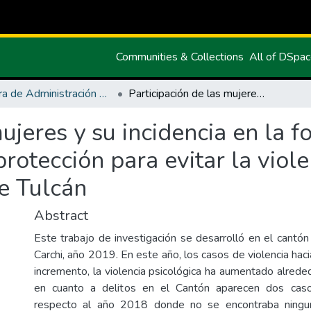
Communities & Collections
All of DSpa
Carrera de Administración Pública
Participación de las mujeres y su incidencia en la formulación de políticas públicas de protección para evitar la violencia de género en el Gobierno Municipal de Tulcán
mujeres y su incidencia en la 
protección para evitar la viol
e Tulcán
Abstract
Este trabajo de investigación se desarrolló en el cantón 
Carchi, año 2019. En este año, los casos de violencia haci
incremento, la violencia psicológica ha aumentado alred
en cuanto a delitos en el Cantón aparecen dos caso
respecto al año 2018 donde no se encontraba ningu