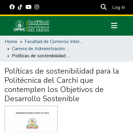
(cur
Log In
Communities & Collections
Home
Facultad de Comercio Internacional, Integración, Administración y Economía Empresarial
All of DSpace
Carrera de Administración Pública
Políticas de sostenibilidad para la Politécnica del Carchi que contemplen los Objetivos de Desarrollo Sostenible
Statistics
Estadísticas Externas
Políticas de sostenibilidad para la
Politécnica del Carchi que
Manuales
contemplen los Objetivos de
Desarrollo Sostenible