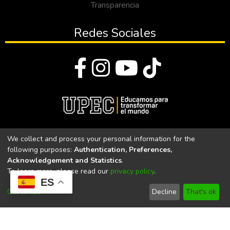
Transparencia
Redes Sociales
© Todos los derechos reservados 2023
We collect and process your personal information for the
following purposes:
Authentication, Preferences,
Universidad Politécnica Estatal del Carchi
Acknowledgement and Statistics
.
To learn more, please read our
privacy policy
.
Universidad Politécnica Estatal del Carchi | Acreditada por el
ES
CACES Resolución N°. 160-SE-33-CACES-2020
Customize
Decline
That's ok