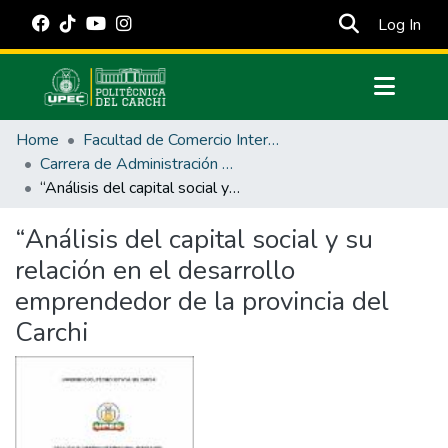
(cur
Log In
Communities & Collections
Home
Facultad de Comercio Internacional, Integración, Administración y Economía Empresarial
All of DSpace
Carrera de Administración de Empresas y Marketing
“Análisis del capital social y su relación en el desarrollo emprendedor de la provincia del Carchi
Statistics
Estadísticas Externas
“Análisis del capital social y su
relación en el desarrollo
Manuales
emprendedor de la provincia del
Carchi