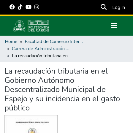
(cur
Log In
Communities & Collections
Home
Facultad de Comercio Internacional, Integración, Administración y Economía Empresarial
All of DSpace
Carrera de Administración Pública
La recaudación tributaria en el Gobierno Autónomo Descentralizado Municipal de Espejo y su incidencia en el gasto público
Statistics
Estadísticas Externas
La recaudación tributaria en el
Gobierno Autónomo
Manuales
Descentralizado Municipal de
Espejo y su incidencia en el gasto
público