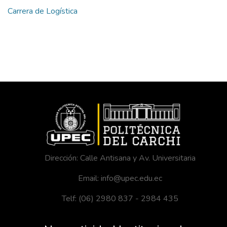
Carrera de Logística
Dirección: Calle Antisana y Av. Universitaria
Email: info@upec.edu.ec
Telf: (06) 2980 837 - 2984 435