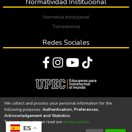
Normatividad Institucional
Normativa Institucional
Transparencia
Redes Sociales
© Todos los derechos reservados 2023
We collect and process your personal information for the
following purposes:
Authentication, Preferences,
Universidad Politécnica Estatal del Carchi
Acknowledgement and Statistics
.
To learn more, please read our
privacy policy
.
Universidad Politécnica Estatal del Carchi | Acreditada por el
ES