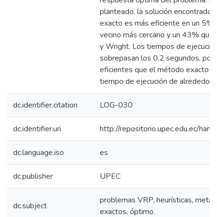
respuesta óptima del problema. Pa
planteado, la solución encontrada
exacto es más eficiente en un 5% q
vecino más cercano y un 43% que 
y Wright. Los tiempos de ejecución
sobrepasan los 0,2 segundos, por 
eficientes que el método exacto q
tiempo de ejecución de alrededor
dc.identifier.citation
LOG-030
dc.identifier.uri
http://repositorio.upec.edu.ec/h
dc.language.iso
es
dc.publisher
UPEC
problemas VRP, heurísticas, meta 
dc.subject
exactos, óptimo.