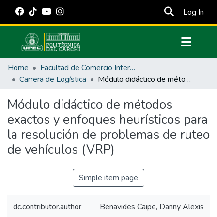
(cur
Log In
Communities & Collections
Home
Facultad de Comercio Internacional, Integración, Administración y Economía Empresarial
All of DSpace
Carrera de Logística
Módulo didáctico de métodos exactos y enfoques heurísticos para la resolución de problemas de ruteo de vehículos (VRP)
Statistics
Módulo didáctico de métodos
Estadísticas Externas
exactos y enfoques heurísticos para
Manuales
la resolución de problemas de ruteo
de vehículos (VRP)
Simple item page
dc.contributor.author
Benavides Caipe, Danny Alexis