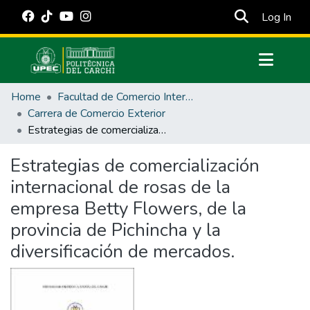
(cur
Log In
Communities & Collections
Home
Facultad de Comercio Internacional, Integración, Administración y Economía Empresarial
All of DSpace
Carrera de Comercio Exterior
Estrategias de comercialización internacional de rosas de la empresa Betty Flowers, de la provincia de Pichincha y la diversificación de mercados.
Statistics
Estadísticas Externas
Estrategias de comercialización
internacional de rosas de la
Manuales
empresa Betty Flowers, de la
provincia de Pichincha y la
diversificación de mercados.