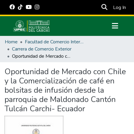
(cur
Log In
Communities & Collections
Home
Facultad de Comercio Internacional, Integración, Administración y Economía Empresarial
All of DSpace
Carrera de Comercio Exterior
Oportunidad de Mercado con Chile y la Comercialización de café en bolsitas de infusión desde la parroquia de Maldonado Cantón Tulcán Carchi- Ecuador
Statistics
Estadísticas Externas
Oportunidad de Mercado con Chile
y la Comercialización de café en
Manuales
bolsitas de infusión desde la
parroquia de Maldonado Cantón
Tulcán Carchi- Ecuador