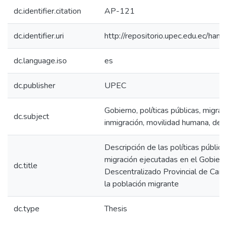
dc.identifier.citation
AP-121
dc.identifier.uri
http://repositorio.upec.edu.ec/h
dc.language.iso
es
dc.publisher
UPEC
Gobierno, políticas públicas, migrac
dc.subject
inmigración, movilidad humana, de
Descripción de las políticas públic
migración ejecutadas en el Gobie
dc.title
Descentralizado Provincial de Carch
la población migrante
dc.type
Thesis