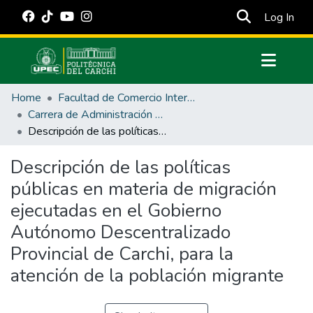
(cur
Log In
Communities & Collections
Home
Facultad de Comercio Internacional, Integración, Administración y Economía Empresarial
All of DSpace
Carrera de Administración Pública
Descripción de las políticas públicas en materia de migración ejecutadas en el Gobierno Autónomo Descentralizado Provincial de Carchi, para la atención de la población migrante
Statistics
Estadísticas Externas
Descripción de las políticas
públicas en materia de migración
Manuales
ejecutadas en el Gobierno
Autónomo Descentralizado
Provincial de Carchi, para la
atención de la población migrante