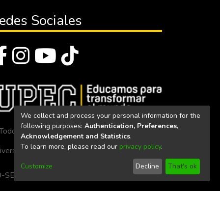
edes Sociales
We collect and process your personal information for the
following purposes:
Authentication, Preferences,
Todos los derechos reservados 2023
Acknowledgement and Statistics
.
To learn more, please read our
privacy policy
.
iversidad Politécnica Estatal del Carchi
Customize
Decline
That's ok
. 160-SE-33-CACES-2020