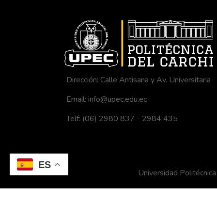
Dirección: Calle Antisana y Av. Universitaria
Email: info@upec.edu.ec
Telf: (06) 2980 837 - 2984 435
ES
Universidad Politécni