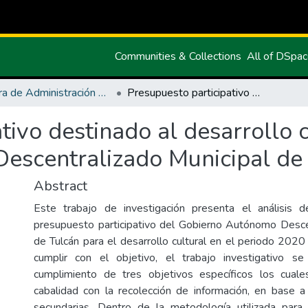
Communities & Collections
All of DSpa
Carrera de Administración Pública
Presupuesto participativo destinado al desarrollo cultural en el Gobierno Autónomo Descentralizado Municipal de Tulcán
tivo destinado al desarrollo c
escentralizado Municipal de
Abstract
Este trabajo de investigación presenta el análisis d
presupuesto participativo del Gobierno Autónomo Desce
de Tulcán para el desarrollo cultural en el periodo 2020
cumplir con el objetivo, el trabajo investigativo se
cumplimiento de tres objetivos específicos los cua
cabalidad con la recolección de información, en base a
secundarias. Dentro de la metodología utilizada para 