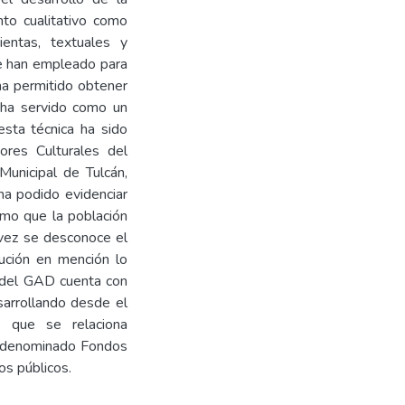
nto cualitativo como
mientas, textuales y
se han empleado para
 ha permitido obtener
 ha servido como un
esta técnica ha sido
ores Culturales del
unicipal de Tulcán,
ha podido evidenciar
smo que la población
vez se desconoce el
tución en mención lo
a del GAD cuenta con
sarrollando desde el
 que se relaciona
n, denominado Fondos
os públicos.