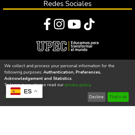
Redes Sociales
© Todos los derechos reservados 2023
We collect and process your personal information for the
following purposes:
Authentication, Preferences,
Universidad Politécnica Estatal del Carchi
Acknowledgement and Statistics
.
To learn more, please read our
privacy policy
.
Universidad Politécnica Estatal del Carchi | Acreditada por el
ES
CACES Resolución N°. 160-SE-33-CACES-2020
Customize
Decline
That's ok