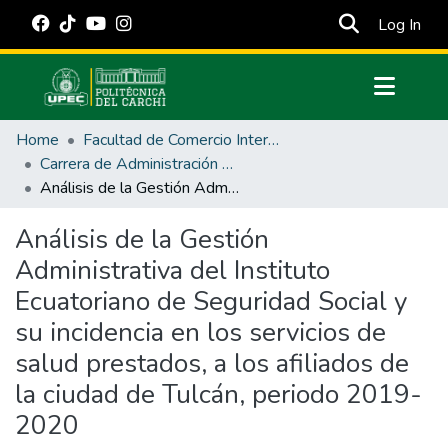
(cur
Log In
Communities & Collections
Home
Facultad de Comercio Internacional, Integración, Administración y Economía Empresarial
All of DSpace
Carrera de Administración Pública
Análisis de la Gestión Administrativa del Instituto Ecuatoriano de Seguridad Social y su incidencia en los servicios de salud prestados, a los afiliados de la ciudad de Tulcán, periodo 2019- 2020
Statistics
Estadísticas Externas
Análisis de la Gestión
Administrativa del Instituto
Manuales
Ecuatoriano de Seguridad Social y
su incidencia en los servicios de
salud prestados, a los afiliados de
la ciudad de Tulcán, periodo 2019-
2020