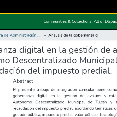
Communities & Collections
All of DSpa
Carrera de Administración Pública
Análisis de la gobernanza digital en la gestión de avalúos y catastros del Gobierno Autónomo Descentralizado Municipal de Tulcán y su incidencia en la recaudación del impuesto predial.
anza digital en la gestión de 
o Descentralizado Municipal
udación del impuesto predial.
Abstract
El presente trabajo de integración curricular tiene como
gobernanza digital en la gestión de avalúos y cata
Autónomo Descentralizado Municipal de Tulcán y s
recaudación del impuesto predial, abordando temáticas de
gestión pública, impuesto predial, valor público, tecnolog