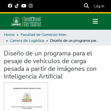
(cur
Log In
Communities & Collections
Home
Facultad de Comercio Internacional, Integración, Administración y Economía Empresarial
All of DSpace
Carrera de Logística
Diseño de un programa para el pesaje de vehículos de carga pesada a partir de imágenes con Inteligencia Artificial
Statistics
Diseño de un programa para el
Estadísticas Externas
pesaje de vehículos de carga
Manuales
pesada a partir de imágenes con
Inteligencia Artificial