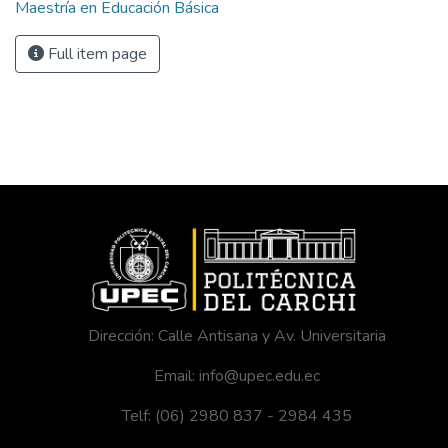
Maestría en Educación Básica
Full item page
Dirección: Calle Antisana y Av. Universitaria
Email: info@upec.edu.ec
Telf: (06) 2980 837 - 2984 435