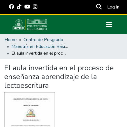
(cur
Log In
Communities & Collections
Home
Centro de Posgrado
All of DSpace
Maestría en Educación Básica
El aula invertida en el proceso de enseñanza aprendizaje de la lectoescritura
Statistics
Estadísticas Externas
El aula invertida en el proceso de
enseñanza aprendizaje de la
Manuales
lectoescritura