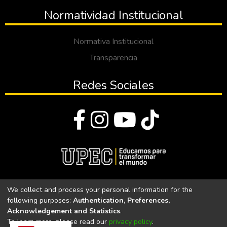
Normatividad Institucional
Normativa Institucional
Transparencia
Redes Sociales
© Todos los derechos reservados 2023
We collect and process your personal information for the
following purposes:
Authentication, Preferences,
Universidad Politécnica Estatal del Carchi
Acknowledgement and Statistics
.
To learn more, please read our
privacy policy
.