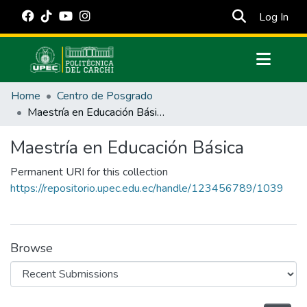
(cur
Log In
Communities & Collections
Home
Centro de Posgrado
All of DSpace
Maestría en Educación Básica
Statistics
Maestría en Educación Básica
Estadísticas Externas
Permanent URI for this collection
Manuales
https://repositorio.upec.edu.ec/handle/123456789/1039
Browse