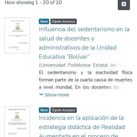
Recent Submissions
Now showing
1 - 20 of 20
Item
Open Access
Influencia del sedentarismo en la
salud de docentes y
administrativos de la Unidad
Educativa “Bolívar”
(
Universidad Politécnica Estatal del Carchi
,
2024-10
El sedentarismo y la inactividad física
)
Paucar Pantoja, José Fernando
;
Cóndor Quimbita, Beatriz
forman parte de la cuarta causa de muertes
a nivel mundial. En los docentes las altas
exigencias laborales impiden dedicar un
Show more
tiempo a la actividad física que les permitan
salir de la monotonía diaria educativa. La
Item
Open Access
investigación tuvo como objetivo proponer
Incidencia en la aplicación de la
un programa de actividad física durante la
estrategia didáctica de Realidad
jornada de trabajo en docentes y
Aumentada en el proceso de