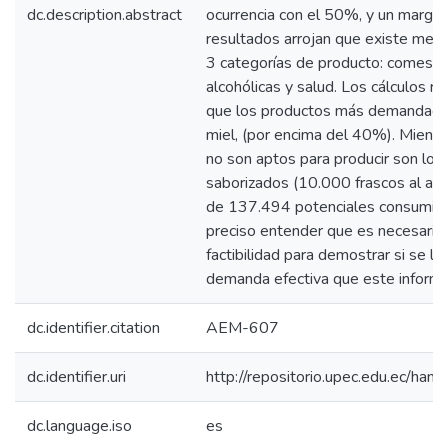
dc.description.abstract
ocurrencia con el 50%, y un marge
resultados arrojan que existe me
3 categorías de producto: comesti
alcohólicas y salud. Los cálculos 
que los productos más demandados 
miel, (por encima del 40%). Mientr
no son aptos para producir son los
saborizados (10.000 frascos al año
de 137.494 potenciales consumid
preciso entender que es necesario
factibilidad para demostrar si se lo
demanda efectiva que este inform
dc.identifier.citation
AEM-607
dc.identifier.uri
http://repositorio.upec.edu.ec/h
dc.language.iso
es