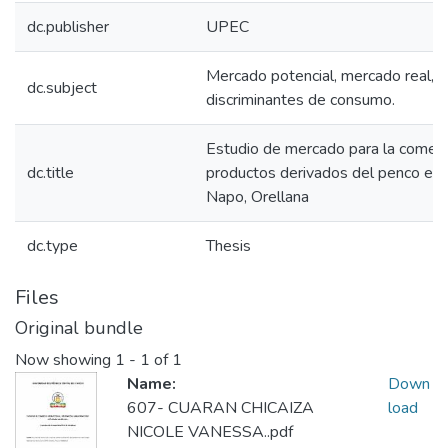
dc.publisher
UPEC
Mercado potencial, mercado real, 
dc.subject
discriminantes de consumo.
Estudio de mercado para la comerci
dc.title
productos derivados del penco en l
Napo, Orellana
dc.type
Thesis
Files
Original bundle
Now showing
1 - 1 of 1
Name:
Down
607- CUARAN CHICAIZA
load
NICOLE VANESSA..pdf