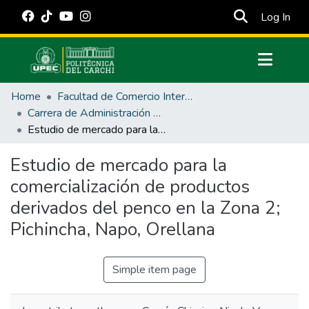
(cur
Log In
Communities & Collections
Home
Facultad de Comercio Internacional, Integración, Administración y Economía Empresarial
All of DSpace
Carrera de Administración de Empresas y Marketing
Estudio de mercado para la comercialización de productos derivados del penco en la Zona 2; Pichincha, Napo, Orellana
Statistics
Estadísticas Externas
Estudio de mercado para la
comercialización de productos
Manuales
derivados del penco en la Zona 2;
Pichincha, Napo, Orellana
Simple item page