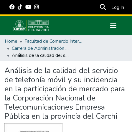
(cur
Log In
Communities & Collections
Home
Facultad de Comercio Internacional, Integración, Administración y Economía Empresarial
All of DSpace
Carrera de Administración de Empresas y Marketing
Análisis de la calidad del servicio de telefonía móvil y su incidencia en la participación de mercado para la Corporación Nacional de Telecomunicaciones Empresa Pública en la provincia del Carchi
Statistics
Estadísticas Externas
Análisis de la calidad del servicio
de telefonía móvil y su incidencia
Manuales
en la participación de mercado para
la Corporación Nacional de
Telecomunicaciones Empresa
Pública en la provincia del Carchi