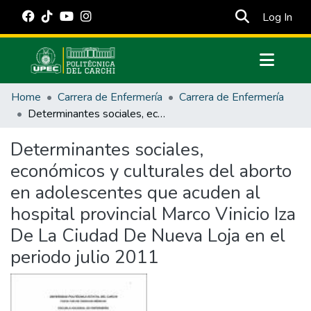
(cur
Log In
Communities & Collections
Home
Carrera de Enfermería
Carrera de Enfermería
All of DSpace
Determinantes sociales, económicos y culturales del aborto en adolescentes que acuden al hospital provincial Marco Vinicio Iza De La Ciudad De Nueva Loja en el periodo julio 2011
Statistics
Determinantes sociales,
Estadísticas Externas
económicos y culturales del aborto
Manuales
en adolescentes que acuden al
hospital provincial Marco Vinicio Iza
De La Ciudad De Nueva Loja en el
periodo julio 2011