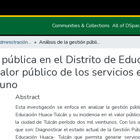
Communities & Collections
All of DSpa
Maestria en Administración Pública
Análisis de la gestión pública en el Distrito de Educación Huaca-Tulcán y su incidencia en el valor público de los servicios en la ciudad de Tulcán período dos mil veintiuno
n pública en el Distrito de E
valor público de los servicios
iuno
Abstract
Esta investigación se enfoca en analizar la gestión públ
Educación Huaca-Tulcán y su incidencia en el valor públic
la ciudad de Tulcán período dos mil veintiunos. Con los 
que son: Diagnosticar el estado actual de la Gestión Públ
Educación Huaca- Tulcán que permita generar servic