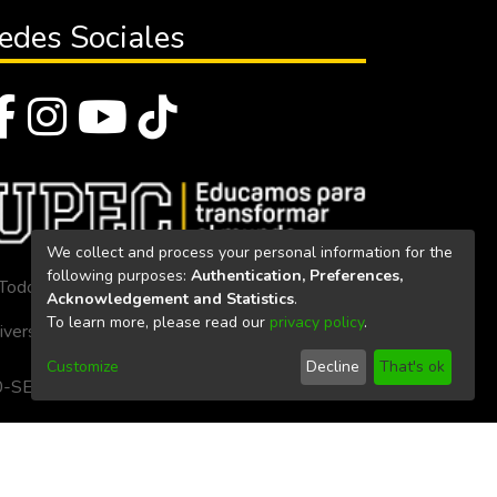
edes Sociales
We collect and process your personal information for the
following purposes:
Authentication, Preferences,
Todos los derechos reservados 2023
Acknowledgement and Statistics
.
To learn more, please read our
privacy policy
.
iversidad Politécnica Estatal del Carchi
Customize
Decline
That's ok
. 160-SE-33-CACES-2020