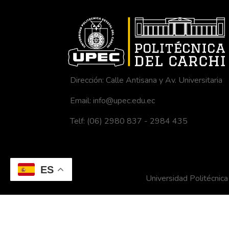
Dirección: Calle Antisana y Av. Universitaria
Email: info@upec.edu.ec
Telf: (06) 2980 837 - 2984 435
ES
Universidad Politécni