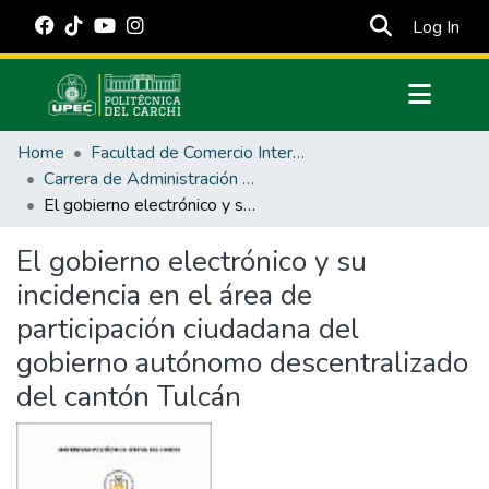
(cur
Log In
Communities & Collections
Home
Facultad de Comercio Internacional, Integración, Administración y Economía Empresarial
All of DSpace
Carrera de Administración Pública
El gobierno electrónico y su incidencia en el área de participación ciudadana del gobierno autónomo descentralizado del cantón Tulcán
Statistics
Estadísticas Externas
El gobierno electrónico y su
incidencia en el área de
Manuales
participación ciudadana del
gobierno autónomo descentralizado
del cantón Tulcán