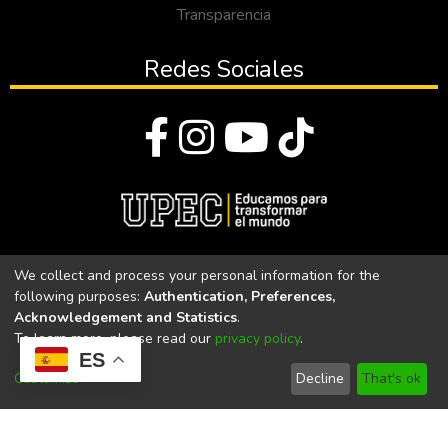
Transparencia
Redes Sociales
© Todos los derechos reservados 2023
We collect and process your personal information for the
following purposes:
Authentication, Preferences,
Universidad Politécnica Estatal del Carchi
Acknowledgement and Statistics
.
To learn more, please read our
privacy policy
.
Universidad Politécnica Estatal del Carchi | Acreditada por el
ES
CACES Resolución N°. 160-SE-33-CACES-2020
Customize
Decline
That's ok