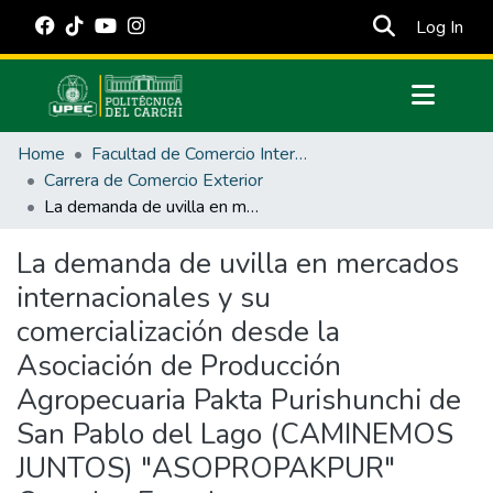
(cur
Log In
Communities & Collections
Home
Facultad de Comercio Internacional, Integración, Administración y Economía Empresarial
All of DSpace
Carrera de Comercio Exterior
La demanda de uvilla en mercados internacionales y su comercialización desde la Asociación de Producción Agropecuaria Pakta Purishunchi de San Pablo del Lago (CAMINEMOS JUNTOS) "ASOPROPAKPUR" Otavalo- Ecuador
Statistics
Estadísticas Externas
La demanda de uvilla en mercados
internacionales y su
Manuales
comercialización desde la
Asociación de Producción
Agropecuaria Pakta Purishunchi de
San Pablo del Lago (CAMINEMOS
JUNTOS) "ASOPROPAKPUR"