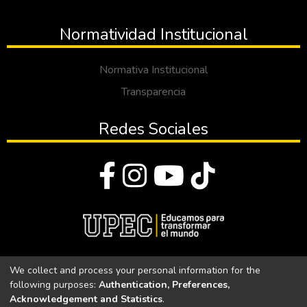
Normatividad Institucional
Normativa Institucional
Transparencia
Redes Sociales
© Todos los derechos reservados 2023
We collect and process your personal information for the
following purposes:
Authentication, Preferences,
Universidad Politécnica Estatal del Carchi
Acknowledgement and Statistics
.