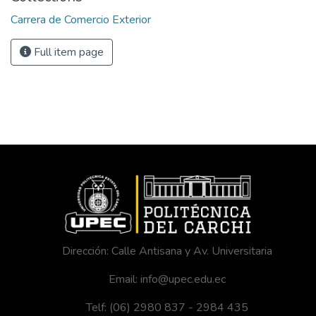
Carrera de Comercio Exterior
Full item page
Dirección: Calle Antisana y Av. Universitaria
Email: info@upec.edu.ec
Telf: (06) 2980 837 - 2984 435