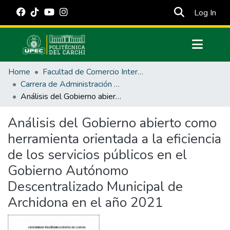
(cur
Log In
Communities & Collections
Home
Facultad de Comercio Internacional, Integración, Administración y Economía Empresarial
All of DSpace
Carrera de Administración Pública
Análisis del Gobierno abierto como herramienta orientada a la eficiencia de los servicios públicos en el Gobierno Autónomo Descentralizado Municipal de Archidona en el año 2021
Statistics
Estadísticas Externas
Análisis del Gobierno abierto como
herramienta orientada a la eficiencia
Manuales
de los servicios públicos en el
Gobierno Autónomo
Descentralizado Municipal de
Archidona en el año 2021