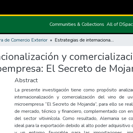
Communities & Collections
All of DSpa
ra de Comercio Exterior
Estrategias de internacionalización y comercialización de vino de uva Caso de estudio microempresa: El Secreto de Mojanda
acionalización y comercializac
oempresa: El Secreto de Moj
Abstract
La presente investigación tiene como propósito analiza
internacionalización y comercialización del vino de u
microempresa “El Secreto de Mojanda”, para ello se reali
de mercado, técnico y financiero, complementado con en
del sector vitivinícola. Como resultado, Alemania se 
ideal para la exportación debido al alto poder adquisitiv
y un entorno favorable para las importaciones, imp