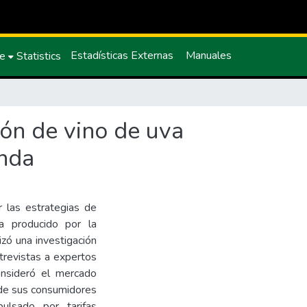
Estadísticas Externas
Manuales
ce
Statistics
ión de vino de uva
anda
r las estrategias de
va producido por la
zó una investigación
trevistas a expertos
consideró el mercado
o de sus consumidores
ulsado por tarifas