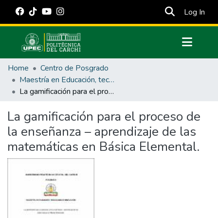
(cur
Log In
Communities & Collections
Home
Centro de Posgrado
All of DSpace
Maestría en Educación, tecnología e innovación.
La gamificación para el proceso de la enseñanza – aprendizaje de las matemáticas en Básica Elemental.
Statistics
Estadísticas Externas
La gamificación para el proceso de
la enseñanza – aprendizaje de las
Manuales
matemáticas en Básica Elemental.