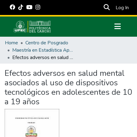
(cur
Log In
Communities & Collections
Home
Centro de Posgrado
All of DSpace
Maestría en Estadística Aplicada
Efectos adversos en salud mental asociados al uso de dispositivos tecnológicos en adolescentes de 10 a 19 años
Statistics
Estadísticas Externas
Efectos adversos en salud mental
asociados al uso de dispositivos
Manuales
tecnológicos en adolescentes de 10
a 19 años