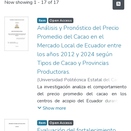
Recent Submissions
Now showing
1 - 17 of 17
Item
Open Access
Análisis y Pronóstico del Precio
Promedio del Cacao en el
Mercado Local de Ecuador entre
los años 2012 y 2024 según
Tipos de Cacao y Provincias
Productoras.
(
Universidad Politécnica Estatal del Carchi -
Biblioteca General "Luciano Coral"
La investigación analiza el comportamiento
,
2025-
12-16
del precio promedio del cacao en los
)
Vera Macias, Lenin Antonio
;
Cabezas Gottschalk, Oswaldo Eduardo
centros de acopio del Ecuador durante el
período 2012–2024, considerando los
Show more
tipos de cacao y las provincias productoras.
Se utilizaron datos oficiales de cacao CCN
Item
Open Access
51, fino de aroma y mezclado (en baba y
Evaluación del fortalecimiento