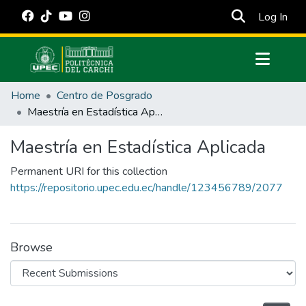
(cur
Log In
Communities & Collections
Home
Centro de Posgrado
All of DSpace
Maestría en Estadística Aplicada
Statistics
Maestría en Estadística Aplicada
Estadísticas Externas
Permanent URI for this collection
Manuales
https://repositorio.upec.edu.ec/handle/123456789/2077
Browse