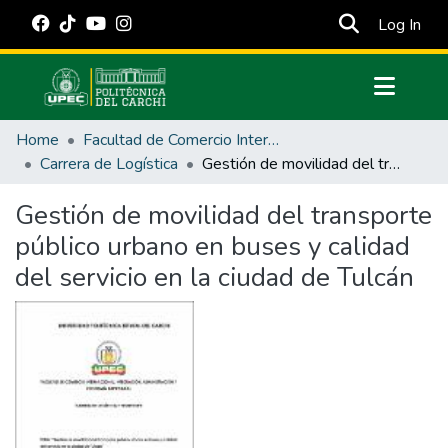
(cur
Log In
Communities & Collections
Home
Facultad de Comercio Internacional, Integración, Administración y Economía Empresarial
All of DSpace
Carrera de Logística
Gestión de movilidad del transporte público urbano en buses y calidad del servicio en la ciudad de Tulcán
Statistics
Gestión de movilidad del transporte
Estadísticas Externas
público urbano en buses y calidad
Manuales
del servicio en la ciudad de Tulcán