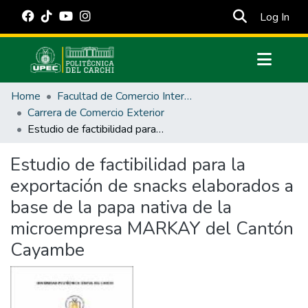
(cur
Log In
Communities & Collections
Home
Facultad de Comercio Internacional, Integración, Administración y Economía Empresarial
All of DSpace
Carrera de Comercio Exterior
Estudio de factibilidad para la exportación de snacks elaborados a base de la papa nativa de la microempresa MARKAY del Cantón Cayambe
Statistics
Estadísticas Externas
Estudio de factibilidad para la
exportación de snacks elaborados a
Manuales
base de la papa nativa de la
microempresa MARKAY del Cantón
Cayambe