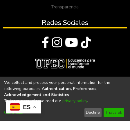
Transparencia
Redes Sociales
© Todos los derechos reservados 2023
We collect and process your personal information for the
following purposes:
Authentication, Preferences,
Universidad Politécnica Estatal del Carchi
Acknowledgement and Statistics
.
To learn more, please read our
privacy policy
.
Universidad Politécnica Estatal del Carchi | Acreditada por el
ES
CACES Resolución N°. 160-SE-33-CACES-2020
Customize
Decline
That's ok