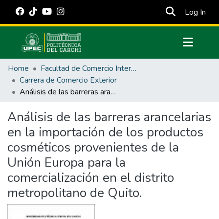
(cur
Log In
Communities & Collections
Home
Facultad de Comercio Internacional, Integración, Administración y Economía Empresarial
All of DSpace
Carrera de Comercio Exterior
Análisis de las barreras arancelarias en la importación de los productos cosméticos provenientes de la Unión Europa para la comercialización en el distrito metropolitano de Quito.
Statistics
Estadísticas Externas
Análisis de las barreras arancelarias
en la importación de los productos
Manuales
cosméticos provenientes de la
Unión Europa para la
comercialización en el distrito
metropolitano de Quito.