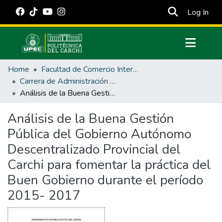
(cur
Log In
Communities & Collections
Home
Facultad de Comercio Internacional, Integración, Administración y Economía Empresarial
All of DSpace
Carrera de Administración Pública
Análisis de la Buena Gestión Pública del Gobierno Autónomo Descentralizado Provincial del Carchi para fomentar la práctica del Buen Gobierno durante el período 2015- 2017
Statistics
Estadísticas Externas
Análisis de la Buena Gestión
Pública del Gobierno Autónomo
Manuales
Descentralizado Provincial del
Carchi para fomentar la práctica del
Buen Gobierno durante el período
2015- 2017