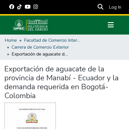
(cur
Log In
Communities & Collections
Home
Facultad de Comercio Internacional, Integración, Administración y Economía Empresarial
All of DSpace
Carrera de Comercio Exterior
Exportación de aguacate de la provincia de Manabí - Ecuador y la demanda requerida en Bogotá- Colombia
Statistics
Estadísticas Externas
Exportación de aguacate de la
provincia de Manabí - Ecuador y la
Manuales
demanda requerida en Bogotá-
Colombia