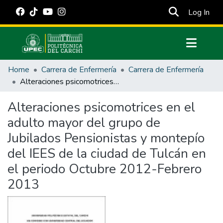
(cur
Log In
Communities & Collections
Home
Carrera de Enfermería
Carrera de Enfermería
All of DSpace
Alteraciones psicomotrices en el adulto mayor del grupo de Jubilados Pensionistas y montepío del IEES de la ciudad de Tulcán en el periodo Octubre 2012-Febrero 2013
Statistics
Alteraciones psicomotrices en el
Estadísticas Externas
adulto mayor del grupo de
Manuales
Jubilados Pensionistas y montepío
del IEES de la ciudad de Tulcán en
el periodo Octubre 2012-Febrero
2013