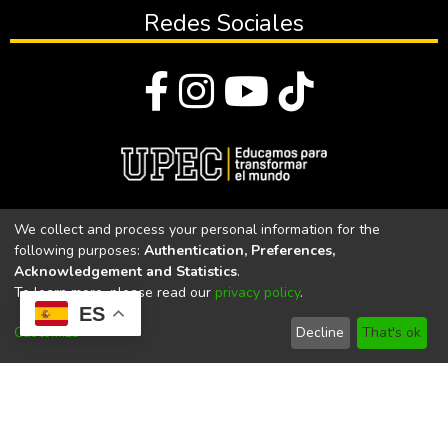
Redes Sociales
© Todos los derechos reservados 2023
We collect and process your personal information for the
following purposes:
Authentication, Preferences,
Universidad Politécnica Estatal del Carchi
Acknowledgement and Statistics
.
To learn more, please read our
privacy policy
.
Universidad Politécnica Estatal del Carchi | Acreditada por el
ES
CACES Resolución N°. 160-SE-33-CACES-2020
Customize
Decline
That's ok