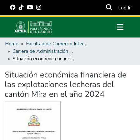
(cur
Log In
Communities & Collections
Home
Facultad de Comercio Internacional, Integración, Administración y Economía Empresarial
All of DSpace
Carrera de Administración de Empresas y Marketing
Situación económica financiera de las explotaciones lecheras del cantón Mira en el año 2024
Statistics
Estadísticas Externas
Situación económica financiera de
las explotaciones lecheras del
Manuales
cantón Mira en el año 2024