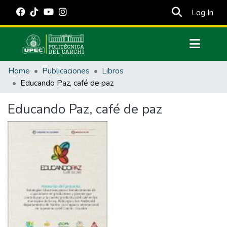
(cur
Log In
Communities & Collections
Home
Publicaciones
Libros
All of DSpace
Educando Paz, café de paz
Statistics
Educando Paz, café de paz
Estadísticas Externas
Manuales