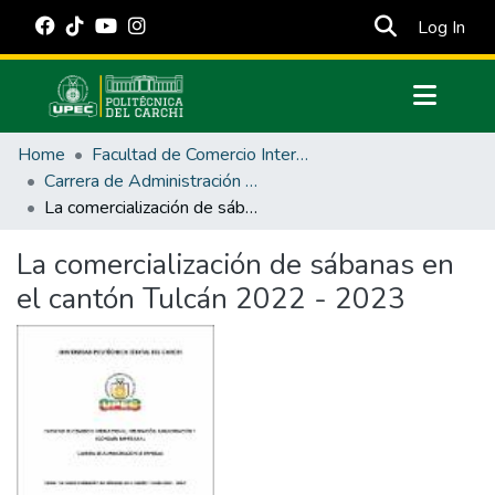
(cur
Log In
Communities & Collections
Home
Facultad de Comercio Internacional, Integración, Administración y Economía Empresarial
All of DSpace
Carrera de Administración de Empresas y Marketing
La comercialización de sábanas en el cantón Tulcán 2022 - 2023
Statistics
Estadísticas Externas
La comercialización de sábanas en
el cantón Tulcán 2022 - 2023
Manuales